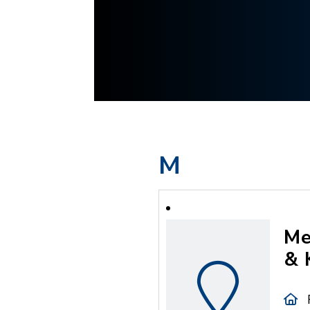
M
Me
& 