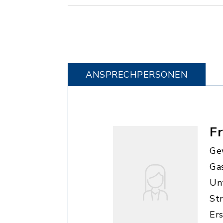
ANSPRECHPERSONEN
F
Ge
Ga
Unt
St
Er