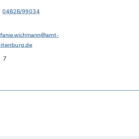
04828/99034
efanie.wichmann@amt-
eitenburg.de
7