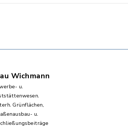
rau Wichmann
werbe- u.
ststättenwesen.
erh. Grünflächen,
raßenausbau- u.
schließungsbeiträge