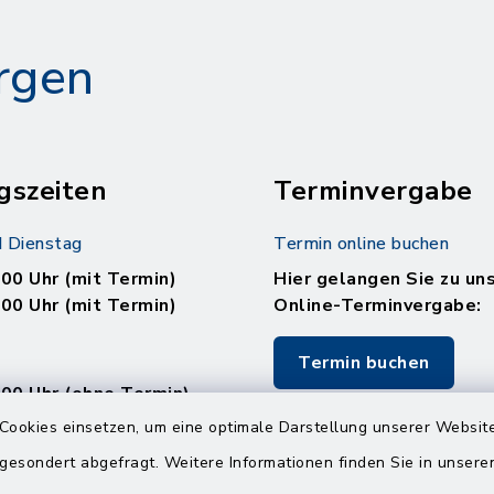
rgen
gszeiten
Terminvergabe
 Dienstag
Termin online buchen
.00 Uhr (mit Termin)
Hier gelangen Sie zu un
.00 Uhr (mit Termin)
Online-Terminvergabe:
Termin buchen
.00 Uhr (ohne Termin)
.00 Uhr (ohne Termin)
Cookies einsetzen, um eine optimale Darstellung unserer Website
 gesondert abgefragt. Weitere Informationen finden Sie in unser
: