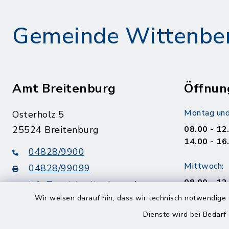
Gemeinde Wittenbe
Amt Breitenburg
Öffnun
Montag und
Osterholz 5
25524 Breitenburg
08.00 - 12
14.00 - 16
04828/9900
Mittwoch:
04828/99099
08.00 - 12
info@amt-breitenburg.de
14.00 - 18
Wir weisen darauf hin, dass wir technisch notwendige 
Dienste wird bei Bedarf
Donnerstag