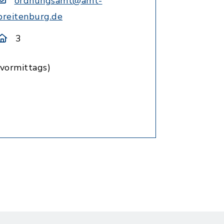
ordnungsamt@amt-
breitenburg.de
3
(vormittags)