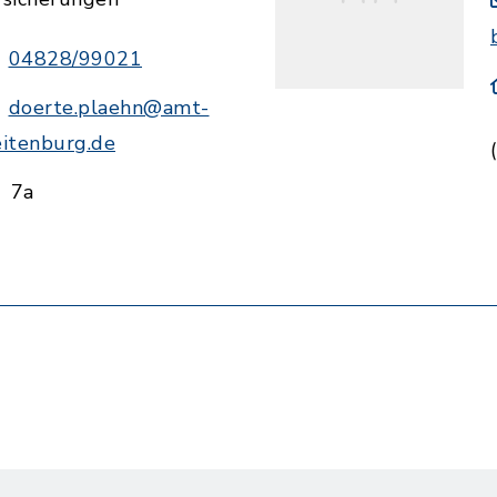
04828/99021
doerte.plaehn@amt-
eitenburg.de
7a