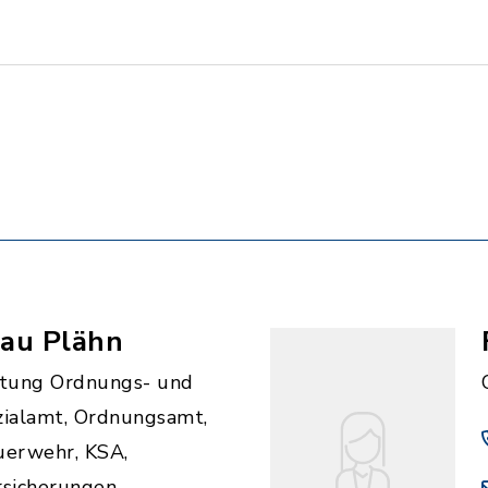
rau Plähn
itung Ordnungs- und
zialamt, Ordnungsamt,
uerwehr, KSA,
rsicherungen