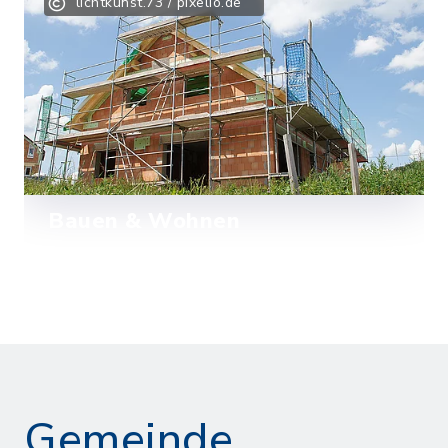
lichtkunst.73 / pixelio.de
Anliegen bequem und sicher von zu
Hause aus erledigen.
Mehr lesen
Bauen & Wohnen
Wissenswertes zu den Bauplätzen und
Bebauungsplänen in Wittenbergen.
Mehr lesen
Gemeinde