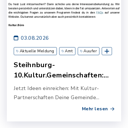
03.08.2026
Aktuelle Meldung
Amt
Auufer
Breitenberg
Breitenburg
Kollmoor
Steihnburg-
Kronsmoor
Lägerdorf
Moordiek
10.Kultur.Gemeinschaften:
Münsterdorf
Oelixdorf
Westermoor
Suche nach Pr…
Jetzt Ideen einreichen: Mit Kultur-
Wittenbergen
Partnerschaften Deine Gemeinde
stärken
Mehr lesen