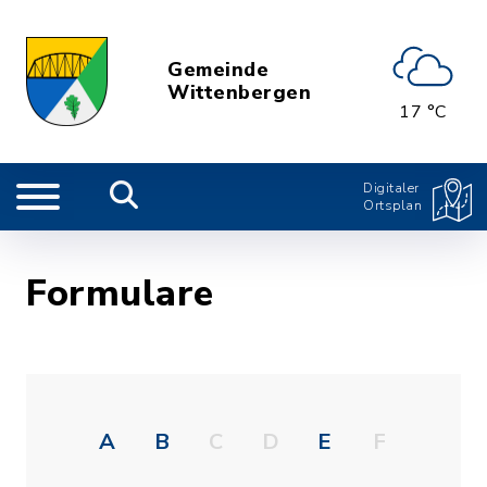
Gemeinde
Wittenbergen
17 °C
Digitaler
Ortsplan
Formulare
A
B
C
D
E
F