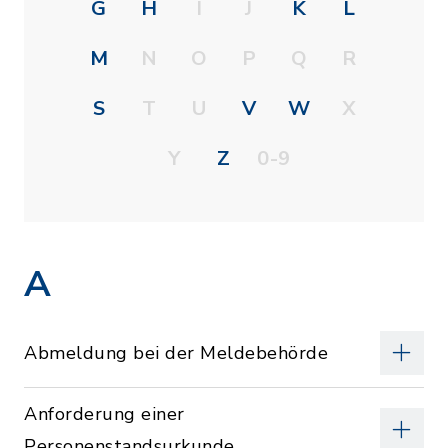
G
H
I
J
K
L
M
N
O
P
Q
R
S
T
U
V
W
X
Y
Z
0-9
A
Abmeldung bei der Meldebehörde
Anforderung einer
Personenstandsurkunde