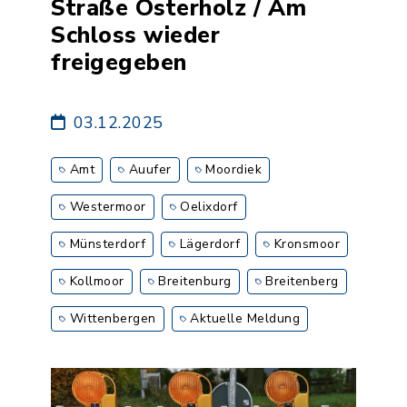
Straße Osterholz / Am
Schloss wieder
freigegeben
03.12.2025
Amt
Auufer
Moordiek
Westermoor
Oelixdorf
Münsterdorf
Lägerdorf
Kronsmoor
Kollmoor
Breitenburg
Breitenberg
Wittenbergen
Aktuelle Meldung