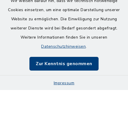
Wir weisen darauf hin, dass wir technisch notwendige
Cookies einsetzen, um eine optimale Darstellung unserer
Website zu ermöglichen. Die Einwilligung zur Nutzung
Kontakt
weiterer Dienste wird bei Bedarf gesondert abgefragt.
Weitere Informationen finden Sie in unseren
Barrierefreiheit
Datenschutzhinweisen
.
Datenschutz
Zur Kenntnis genommen
Impressum
Impressum
Sitemap
Cookie-Einstellungen