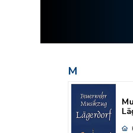
M
Mu
Lä