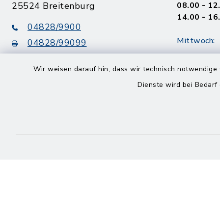
25524 Breitenburg
08.00 - 12
14.00 - 16
04828/9900
Mittwoch:
04828/99099
08.00 - 12
info@amt-breitenburg.de
14.00 - 18
Wir weisen darauf hin, dass wir technisch notwendige 
Dienste wird bei Bedarf
Donnerstag
geschloss
Freitag
08.00 - 12
Kontakt
Barrierefreiheit
Datenschutz