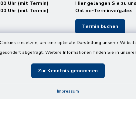
.00 Uhr (mit Termin)
Hier gelangen Sie zu un
.00 Uhr (mit Termin)
Online-Terminvergabe:
Termin buchen
.00 Uhr (ohne Termin)
.00 Uhr (ohne Termin)
Cookies einsetzen, um eine optimale Darstellung unserer Website
 gesondert abgefragt. Weitere Informationen finden Sie in unser
:
en
Zur Kenntnis genommen
.00 Uhr (mit Termin)
Impressum
Impressum
Sitemap
Cookie-Einstellungen